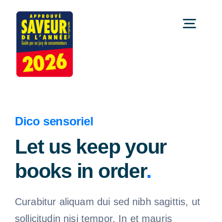
Passer
au
Togg
contenu
Navi
Accueil
Comment ça marche ?
Dico sensoriel
Let us keep your
Témoignages
books in order
.
Le palmarès
Curabitur aliquam dui sed nibh sagittis, ut
Les news
sollicitudin nisi tempor. In et mauris