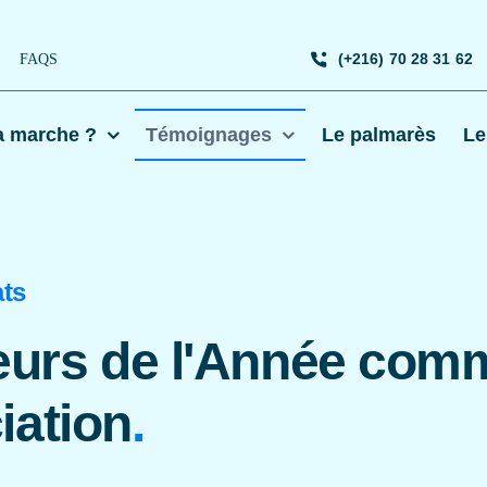
(+216) 70 28 31 62
FAQS
 marche ?
Témoignages
Le palmarès
Le
ats
eurs de l'Année com
iation
.