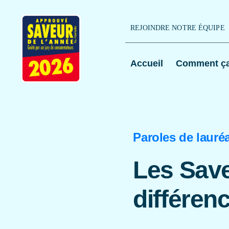
Passer
au
REJOINDRE NOTRE ÉQUIPE
contenu
Accueil
Comment ça
Paroles de lauré
Les Sav
différenc