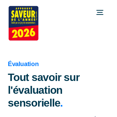
Passer
au
Togg
contenu
Navi
Accueil
Comment ça marche ?
Évaluation
Tout savoir sur
Témoignages
l'évaluation
Le palmarès
sensorielle
.
Les news